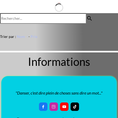
search
Trier par :
Nom
-
Prix
Informations
"Danser, c'est dire plein de choses sans dire un mot..."



