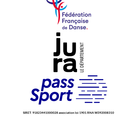
SIRET: 91823441000028 association loi 1901 RNA W392008310