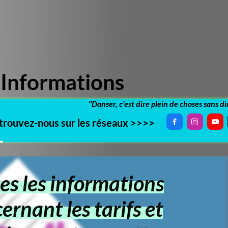
ations
"Danser, c'est dire plein de choses sans dire un mot..."
r les réseaux >>>>




nformations
es tarifs et