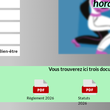
horaires son
pa
Vous trouverez ici trois documents :
lement 2026
Statuts
PV 202
160 ko
2026