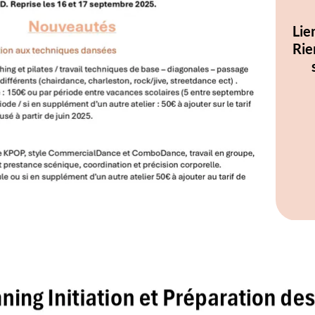
Lien vers les chor
Rien n'est fixe: de
supprimées en fo