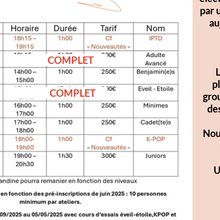
par une large variét
aujourd'hui une i
sont r
Les groupes son
LET
Les "trainee" su
plusieurs discipl
LET
groupe ou un projet 
des performances s
Nous étudierons et 
seront présenté
éventuell
Un travail plus l