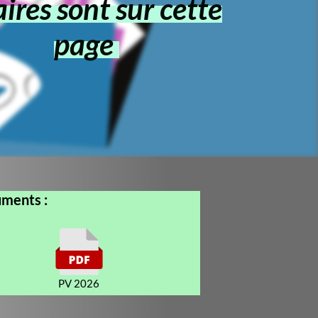
t sur cette
ge
6