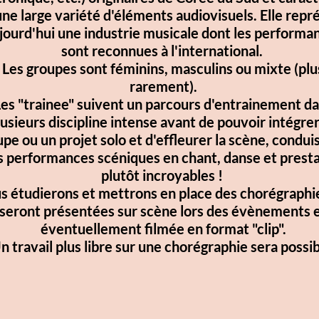
é d'éléments audiovisuels. Elle représente
ndustrie musicale dont les performances
econnues à l'international.
t féminins, masculins ou mixte (plus
rarement).
ivent un parcours d'entrainement dans
ine intense avant de pouvoir intégrer un
solo et d'effleurer la scène, conduisant à
céniques en chant, danse et prestation
plutôt incroyables !
mettrons en place des chorégraphies qui
es sur scène lors des évènements et
ement filmée en format "clip".
ibre sur une chorégraphie sera possible.