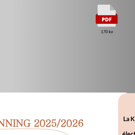
170 ko
La KPOP (abréviatio
plusieurs genr
électronique, etc.) 